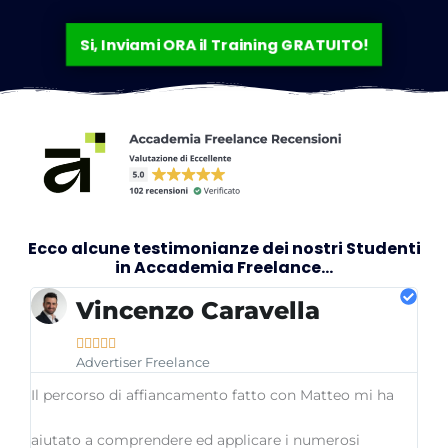
Si, Inviami ORA il Training GRATUITO!
Ecco alcune testimonianze dei nostri Studenti
in Accademia Freelance...
Vincenzo Caravella





Advertiser Freelance
Il percorso di affiancamento fatto con Matteo mi ha
aiutato a comprendere ed applicare i numerosi