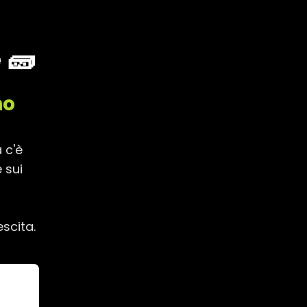
 🧱
no
 c'è
 sui
scita.