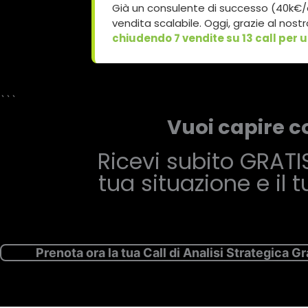
Già un consulente di successo (40k€/an
vendita scalabile. Oggi, grazie al nos
chiudendo 7 vendite su 13 call per u
```
Vuoi capire c
Ricevi subito GRATI
tua situazione e il 
Prenota ora la tua Call di Analisi Strategica Gr