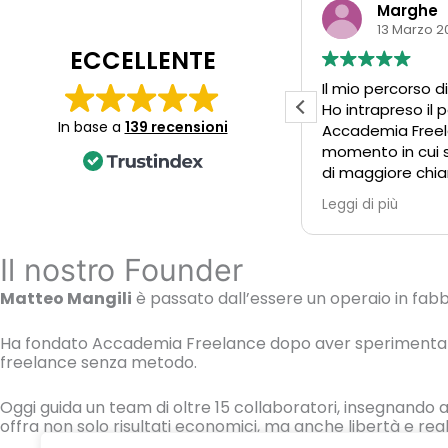
Alessandro F.
Marghe
23 Marzo 2026
13 Marzo 2
ECCELLENTE
Vento in poppa, finalmente!
Il mio percorso d
È noto come, quando si cerca
Ho intrapreso il 
In base a
139 recensioni
davvero qualcosa, aumentino le
Accademia Freel
probabilità di trovarla. Non a caso
momento in cui s
si dice “chi cerca trova”.
di maggiore chia
Mi trovavo in una fase in cui
nel mio percorso
Leggi di più
Leggi di più
sentivo il bisogno di ricalibrare i
All’inizio avevo 
miei obiettivi, subito dopo un
alcune difficoltà
periodo piuttosto turbolento. È
sembravano com
Il nostro Founder
proprio in quel momento che ho
superare, ma gra
Matteo Mangili
è passato dall’essere un operaio in fabbr
incontrato Accademia Freelance.
del mio coach Luc
Fatico a spiegare con precisione
struttura del p
cosa mi abbia attratto, ma la
potuto affrontar
Ha fondato Accademia Freelance dopo aver sperimentato in
freelance senza metodo.
sensazione era chiara: stavo
concreto e costr
“andando di bolina”, con fatica,
senza riuscire a riorientare la prua
Durante il perco
Oggi guida un team di oltre 15 collaboratori, insegnando 
per sfruttare il vento giusto.
modo di lavorare
offra non solo risultati economici, ma anche libertà e re
Ho deciso quindi di intraprendere
aspetti pratici d