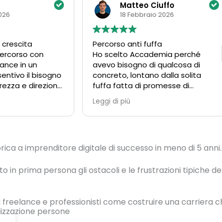
Matteo Ciuffo
026
18 Febbraio 2026
i crescita
Percorso anti fuffa
percorso con
Ho scelto Accademia perché
ance in un
avevo bisogno di qualcosa di
entivo il bisogno
concreto, lontano dalla solita
rezza e direzione
fuffa fatta di promesse di
 professionale.
guadagni facili o metodi strani.
Leggi di più
qualche dubbio e
Qui non ti vendono sogni: ti danno
 che mi
strumenti, metodo e direzione
plesse da
per arrivare davvero ai tuoi
zie al supporto
obiettivi. La cosa più importante
ica a imprenditore digitale di successo in meno di 5 anni.
a T. e alla
che ho capito è che il lavoro lo
rogramma ho
devi fare tu, con costanza e
le in modo
impegno ogni giorno, ma avere
 prima persona gli ostacoli e le frustrazioni tipiche de
uttivo.
Accademia alle spalle cambia
tutto. La contaminazione positiva
rso ho avuto
con le altre persone del percorso,
a freelance e professionisti come costruire una carriera 
 non solo sugli
le live, le coaching one to one e il
alizzazione persone
el lavoro
videocorso creano un ambiente