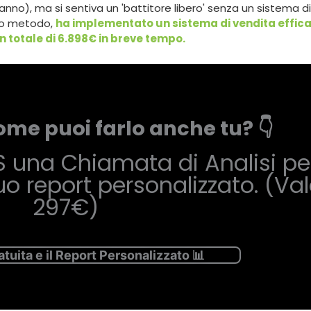
no), ma si sentiva un 'battitore libero' senza un sistema di
tro metodo,
ha implementato un sistema di vendita effica
n totale di 6.898€ in breve tempo.
ome puoi farlo anche tu? 👇
S una Chiamata di Analisi per
tuo report personalizzato. (Va
297€)
atuita e il Report Personalizzato 📊